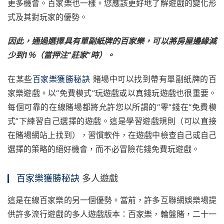
更多機會。百家樂也一樣。您應該更好地了解遊戲的變化形
式及其對玩家的優勢。
因此，通過選擇具有單副紙牌的百家樂，可以將房屋邊緣減
少到1％（當押注“莊家”時）。
在某些
百家樂獲勝秘訣
 賭場中可以找到帶有單副紙牌的百
家樂遊戲。以“免費模式”玩遊戲或以真錢玩遊戲也很重要。
每個可靠的在線賭場都將允許您以所謂的“零”錢在“免費模
式”下練習自己選擇的遊戲。這是學習遊戲規則（可以直接
在賭場網站上找到），習慣軟件，在遊戲中檢查自己或自己
選擇的策略的絕好機會，而不必冒險花錢免費玩遊戲。
百家樂獲勝秘訣
多人遊戲
這是在線百家樂的另一個優勢。當前，許多互聯網娛樂場提
供許多流行遊戲的多人遊戲版本：百家樂，輪盤賭，二十一