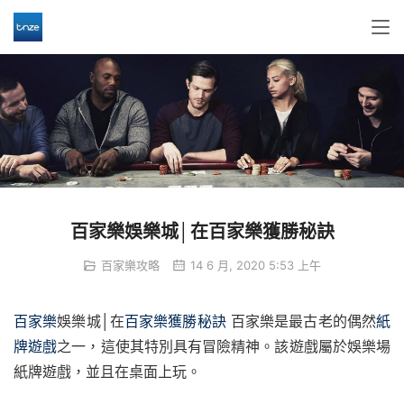
百家樂娛樂城│在百家樂獲勝秘訣
百家樂攻略
14 6 月, 2020 5:53 上午
百家樂
娛樂城│在
百家樂獲勝秘訣
 百家樂是最古老的偶然
紙
牌
遊戲
之一，這使其特別具有冒險精神。該遊戲屬於娛樂場
紙牌遊戲，並且在桌面上玩。