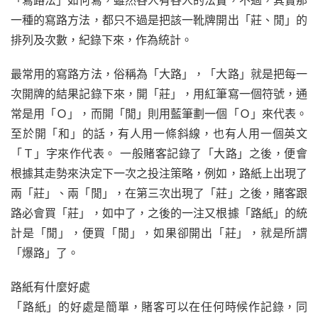
一種的寫路方法，都只不過是把該一靴牌開出「莊、閒」的
排列及次數，紀錄下來，作為統計。
最常用的寫路方法，俗稱為「大路」，「大路」就是把每一
次開牌的結果記錄下來，開「莊」，用紅筆寫一個符號，通
常是用「Ｏ」，而開「閒」則用藍筆劃一個「Ｏ」來代表。
至於開「和」的話，有人用一條斜線，也有人用一個英文
「Ｔ」字來作代表。 一般賭客記錄了「大路」之後，便會
根據其走勢來決定下一次之投注策略，例如，路紙上出現了
兩「莊」、兩「閒」，在第三次出現了「莊」之後，賭客跟
路必會買「莊」，如中了，之後的一注又根據「路紙」的統
計是「閒」，便買「閒」，如果卻開出「莊」，就是所謂
「爆路」了。
路紙有什麼好處
「路紙」的好處是簡單，賭客可以在任何時候作記錄，同