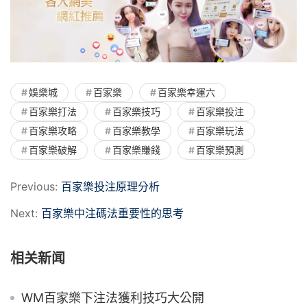
娛樂城
百家樂
百家樂幸運六
百家樂打法
百家樂技巧
百家樂投注
百家樂攻略
百家樂教學
百家樂玩法
百家樂破解
百家樂賺錢
百家樂預測
Previous:
百家樂投注原理分析
Next:
百家樂中注碼法重要性的思考
相关新闻
WM百家樂下注法獲利技巧大公開