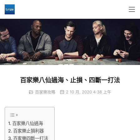
百家樂八仙過海、止損、四斷一打法
百家樂攻略
2 10 月, 2020 4:38 上午
百家樂八仙過海
百家樂止損利器
百家樂四斷一打法