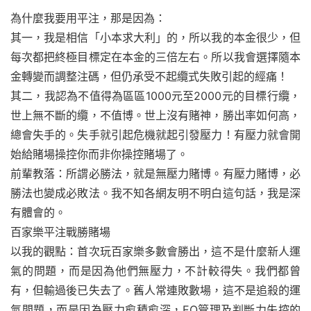
為什麼我要用平注，那是因為：
其一，我是相信「小本求大利」的，所以我的本金很少，但
每次都把終極目標定在本金的三倍左右。所以我會選擇隨本
金轉變而調整注碼，但仍承受不起纜式失敗引起的經痛！
其二，我認為不值得為區區1000元至2000元的目標行纜，
世上無不斷的纜，不值博。世上沒有賭神，勝出率如何高，
總會失手的。失手就引起危機就起引發壓力！有壓力就會開
始給賭場操控你而非你操控賭場了。
前輩教落：所謂必勝法，就是無壓力賭博。有壓力賭博，必
勝法也變成必敗法。我不知各網友明不明白這句話，我是深
有體會的。
百家樂平注戰勝賭場
以我的觀點：首次玩百家樂多數會勝出，這不是什麼新人運
氣的問題，而是因為他們無壓力，不計較得失。我們都曾
有，但輸過後已失去了。舊人常連敗數場，這不是追殺的運
氣問題，而是因為壓力愈積愈深，EQ管理及判斷力失控的