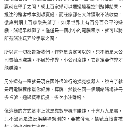
贏就在舉手之間！網上百家樂可以通過過程控制賭博結果，
投注的賭客根本別想贏錢，而莊家卻在大肆獲取不法收益。
徹底對網上百家樂失望了，如果世界上有百分百公平的遊
戲，賭場早就倒了。僅僅是一個小小的電腦程序，就可以將
所有賭注玩弄於手掌之間。
所以這一切都告訴我們，作弊是肯定可以的，只不過是大公
司告抽水賺錢，不屑於作弊，小公司沒錢，它肯定要作弊才
能賺錢。
另外還有一種就是現在國外很流行的撲克機器人，說白了就
是用電腦程序幫你記牌，算牌，然後在同一個網絡賭場註冊
多帳號，通過概率倍投，多次小注賺錢。
像這樣的方式基本上就是靠數學概率賺錢，十有八九是贏，
只不過這是違反娛樂場規則的，要被發現，帳號直接會被
封，錢也別想提出來。