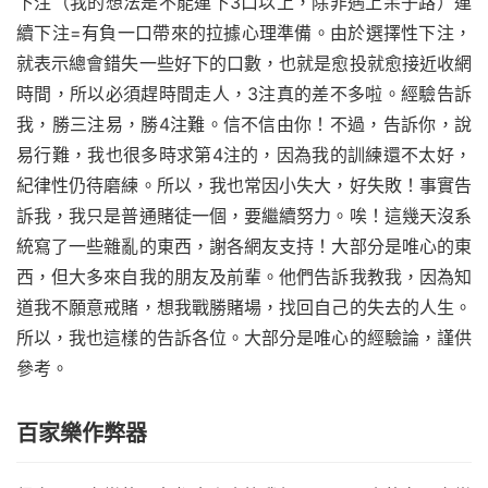
下注（我的想法是不能連下3口以上，除非遇上呆子路）連
續下注=有負一口帶來的拉據心理準備。由於選擇性下注，
就表示總會錯失一些好下的口數，也就是愈投就愈接近收網
時間，所以必須趕時間走人，3注真的差不多啦。經驗告訴
我，勝三注易，勝4注難。信不信由你！不過，告訴你，說
易行難，我也很多時求第4注的，因為我的訓練還不太好，
紀律性仍待磨練。所以，我也常因小失大，好失敗！事實告
訴我，我只是普通賭徒一個，要繼續努力。唉！這幾天沒系
統寫了一些雜亂的東西，謝各網友支持！大部分是唯心的東
西，但大多來自我的朋友及前輩。他們告訴我教我，因為知
道我不願意戒賭，想我戰勝賭場，找回自己的失去的人生。
所以，我也這樣的告訴各位。大部分是唯心的經驗論，謹供
參考。
百家樂作弊器