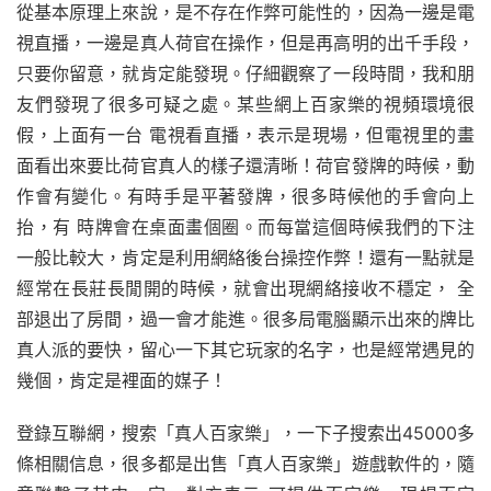
從基本原理上來說，是不存在作弊可能性的，因為一邊是電
視直播，一邊是真人荷官在操作，但是再高明的出千手段，
只要你留意，就肯定能發現。仔細觀察了一段時間，我和朋
友們發現了很多可疑之處。某些網上百家樂的視頻環境很
假，上面有一台 電視看直播，表示是現場，但電視里的畫
面看出來要比荷官真人的樣子還清晰！荷官發牌的時候，動
作會有變化。有時手是平著發牌，很多時候他的手會向上
抬，有 時牌會在桌面畫個圈。而每當這個時候我們的下注
一般比較大，肯定是利用網絡後台操控作弊！還有一點就是
經常在長莊長閒開的時候，就會出現網絡接收不穩定， 全
部退出了房間，過一會才能進。很多局電腦顯示出來的牌比
真人派的要快，留心一下其它玩家的名字，也是經常遇見的
幾個，肯定是裡面的媒子！
登錄互聯網，搜索「真人百家樂」，一下子搜索出45000多
條相關信息，很多都是出售「真人百家樂」遊戲軟件的，隨