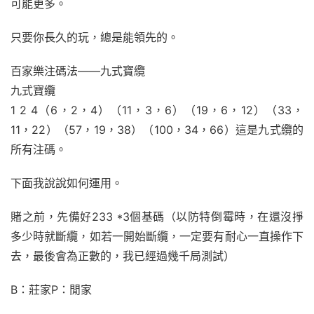
可能更多。
只要你長久的玩，總是能領先的。
百家樂注碼法——九式寶纜
九式寶纜
1 2 4（6，2，4）（11，3，6）（19，6，12）（33，
11，22）（57，19，38）（100，34，66）這是九式纜的
所有注碼。
下面我說說如何運用。
賭之前，先備好233 *3個基碼（以防特倒霉時，在還沒掙
多少時就斷纜，如若一開始斷纜，一定要有耐心一直操作下
去，最後會為正數的，我已經過幾千局測試）
B：莊家P：閒家