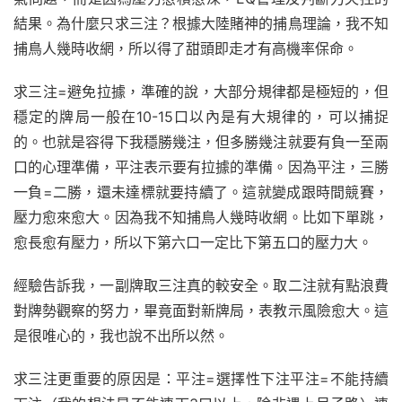
結果。為什麼只求三注？根據大陸賭神的捕鳥理論，我不知
捕鳥人幾時收網，所以得了甜頭即走才有高機率保命。
求三注=避免拉據，準確的說，大部分規律都是極短的，但
穩定的牌局一般在10-15口以內是有大規律的，可以捕捉
的。也就是容得下我穩勝幾注，但多勝幾注就要有負一至兩
口的心理準備，平注表示要有拉據的準備。因為平注，三勝
一負=二勝，還未達標就要持續了。這就變成跟時間競賽，
壓力愈來愈大。因為我不知捕鳥人幾時收網。比如下單跳，
愈長愈有壓力，所以下第六口一定比下第五口的壓力大。
經驗告訴我，一副牌取三注真的較安全。取二注就有點浪費
對牌勢觀察的努力，畢竟面對新牌局，表教示風險愈大。這
是很唯心的，我也說不出所以然。
求三注更重要的原因是：平注=選擇性下注平注=不能持續