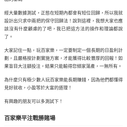
經大量數據測試，正態在短期內都會有短位回歸，所以我就
設計出只求中兩把的保守回歸法！說到這裡，我想大家也應
該沒有什麼顧慮的了吧，我已把這方法的操作和理論都說
了。
大家記住一點，玩百家樂，一定要制定一個長期的日盈利計
劃，且嚴格按計劃實施方案，才能獲得比較豐厚的回報！如
果盲目大注額投注，結果只能輸得您傾家蕩產，一無所有。
為什麼只有極少數人玩百家樂能長期賺錢，因為他們都懂得
見好就收，小盈等於大富的道理！
有興趣的朋友可以多測試下！
百家樂平注戰勝賭場