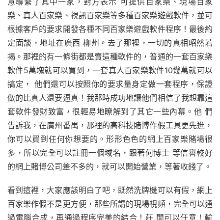
意聯繫了其中一家，對方表示 可提供百家樂、現場百家
樂、真人百家樂、視訊百家樂等多種百家樂遊戲軟件，並可
根據客戶的要求開發各種不同百家樂遊戲軟件程序！最後約
定面談，地址在廣西 柳州。去了那裡，一切的真相昭然若
揭。那裡的有一條街都是賣這種軟件的，普通的一套百家樂
軟件5萬塊就可以買到，一套真人百家樂軟件10幾萬就可以
搞定， 他們還可以按照你的要求量身定做一套程序，保證
做的比真人還要逼真！我那時成功地讓他們相信了我想靠這
套軟件發財致富，很輕易地瞭解到了其它一些內幕。他 們
告訴我，在廣州番禺，那裡的高科技賭博作假工具更先進，
你可以買到任何你想要的。形形色色的網上百家樂賭場很
多，所以完全可以註冊一個域名，跟著何博士 等信譽較好
的網上賭博公司差不多的，就可以開始營業，等著收錢了。
看到這裡，大家應該明白了吧，既然洗牌機可以有假，網上
百家樂作假不是更方便，那些所謂的現場視頻，完全可以通
過電腦合成，再通過程序完美的結合！莊 閒可以任意！輸