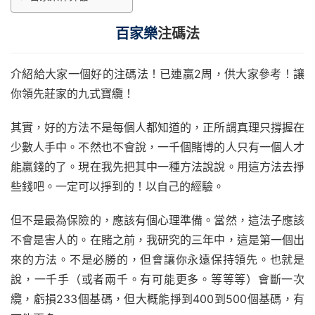
百家樂
注碼法
介紹給大家一個好的注碼法！已連贏2周，供大家參考！讓
你領先莊家的九式寶纜！
其實，好的方法不是每個人都知道的，正所謂真理只撐握在
少數人手中。不然也不會說，一千個賭博的人只有一個人才
能贏錢的了。現在我先把其中一種方法說說。用這方法去掙
些錢吧。一定可以掙到的！以自己的經驗。
但不是最為保險的，應該有個心理準備。當然，這法子應該
不會是害人的。在賭之前，我研究的三年中，這是第一個出
來的方法。不是必勝的，但會讓你永遠保持領先。也就是
說，一千手（或者兩千。有可能更多。等等等）會斷一次
纜，虧損233個基碼，但大概能掙到400到500個基碼，有