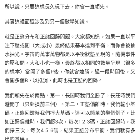
所以說，只要這樣長久玩下去，你會一直領先。
其實這裡面還涉及到另一個數學知識。
就是正態分布和正態回歸問題。大家都知道，如果一直以平
注下壓或閒（大或小）最終結果基本達到平衡，而你會被抽
水抽光。宇宙的萬事萬物都是以平衡狀態呈現的，隨機事件
的壓和閒，大和小也一樣，最終都以相同的數量呈現（很多
的樣本）當開了多個P後，你就會連勝，過一段時間後，又
會開多個B，以抵消，此時也是正態的回歸。
我們領先在於兩點，第一，長閒時我們全勝了，長莊時我們
避開了（只虧損前三個）。第二，正態偏離時，我們輸小基
碼，正態回歸時我們掙大基碼。這可以簡單的舉個例子，比
如正歸偏離時，我們虧3次，每次1 2 3碼，正態回歸時，我
們掙三次，每次4 5 6碼，結果正態分布平衡，我們就有多
出的基碼。