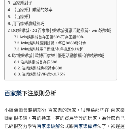
百家樂對子
【百家樂】賺錢的效率
【百家樂】
用百家樂贏錢技巧
DG娛樂城-DG百家樂│娛樂城優惠活動推薦-iwin娛樂城
iwin娛樂城首存回饋50%再存回饋20%
iwin娛樂城簽到好禮，每日8888發財金
iwin娛樂城電子遊戲/老虎機反水1%起
歐博娛樂城│歐博百家樂│優惠活動推薦-泊樂娛樂城
泊樂娛樂城首存送588
泊樂娛樂城跳槽禮金888
泊樂娛樂城VIP返水0.75%
百家樂
下注原則分析
小編偶爾會聽到部分 百家樂的玩家，很羨慕那些在 百家樂
賺到很多錢，有的換車，有的買房等等的玩家，為什麼自己
已經很努力學習
百家樂破解
公式跟
百家樂算牌
法了，卻遲遲