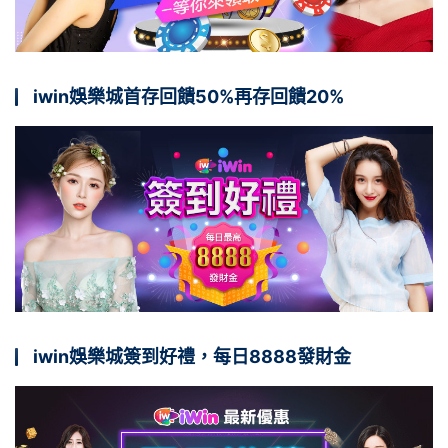
iwin娛樂城首存回饋50%再存回饋20%
iwin娛樂城簽到好禮，每日8888發財金