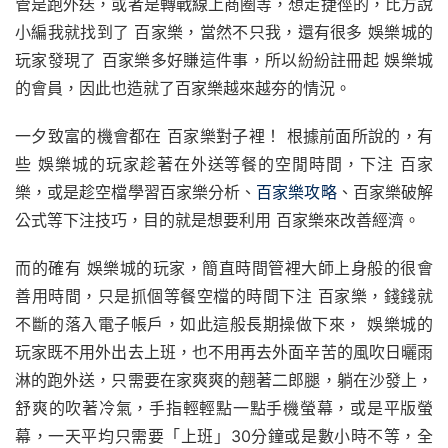
管是跑外送，或者是轉戰線上商圈等，想走捷徑的，比方說
小編我就找到了 百家樂，當然不只我，還有很多 娛樂城的
玩家發現了 百家樂多好賺這件事，所以紛紛註冊起 娛樂城
的會員，因此也造就了百家樂越來越夯的情況。
一夕致富的機會都在 百家樂對子裡！ 根據前面所說的，有
些 娛樂城的玩家趁著在外送等餐的空閒時間，下注 百家
樂，或是趁空檔學習百家樂分析、
百家樂攻略
、百家樂破解
公式等下注技巧，目的就是想要利用 百家樂來改善經濟。
而的確有 娛樂城的玩家，簡直時間管裡大師上身般的很會
善用時間，只是抓個等餐空檔的時間下注 百家樂，錢錢就
不斷的落入電子帳戶，如此這般長期操做下來， 娛樂城的
玩家既不用外出去上班，也不用再去外面辛苦的風吹日曬雨
淋的跑外送，只需要在家爽爽的翹著二郎腿，躺在沙發上，
舒爽的吹著冷氣，手指輕輕點一點手機螢幕，或是平版螢
幕，一天平均只需要「上班」30分鐘或是數小時不等，全