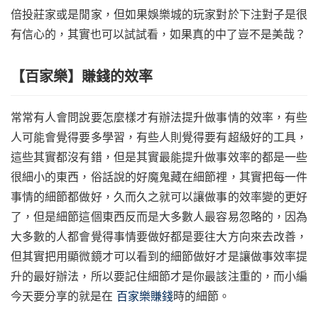
倍投莊家或是閒家，但如果娛樂城的玩家對於下注對子是很
有信心的，其實也可以試試看，如果真的中了豈不是美哉？
【百家樂】賺錢的效率
常常有人會問說要怎麼樣才有辦法提升做事情的效率，有些
人可能會覺得要多學習，有些人則覺得要有超級好的工具，
這些其實都沒有錯，但是其實最能提升做事效率的都是一些
很細小的東西，俗話說的好魔鬼藏在細節裡，其實把每一件
事情的細節都做好，久而久之就可以讓做事的效率變的更好
了，但是細節這個東西反而是大多數人最容易忽略的，因為
大多數的人都會覺得事情要做好都是要往大方向來去改善，
但其實把用顯微鏡才可以看到的細節做好才是讓做事效率提
升的最好辦法，所以要記住細節才是你最該注重的，而小編
今天要分享的就是在 
百家樂賺錢
時的細節。