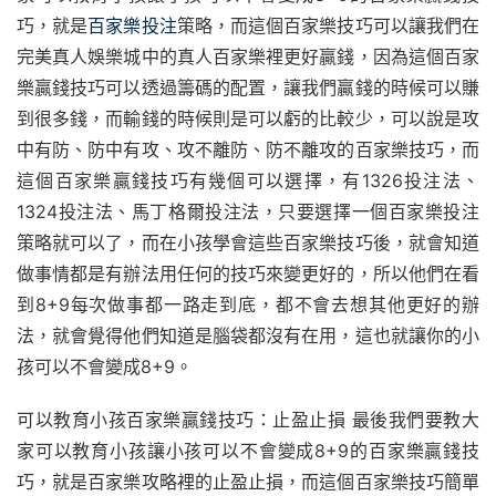
巧，就是
百家樂投注
策略，而這個百家樂技巧可以讓我們在
完美真人娛樂城中的真人百家樂裡更好贏錢，因為這個百家
樂贏錢技巧可以透過籌碼的配置，讓我們贏錢的時候可以賺
到很多錢，而輸錢的時候則是可以虧的比較少，可以說是攻
中有防、防中有攻、攻不離防、防不離攻的百家樂技巧，而
這個百家樂贏錢技巧有幾個可以選擇，有1326投注法、
1324投注法、馬丁格爾投注法，只要選擇一個百家樂投注
策略就可以了，而在小孩學會這些百家樂技巧後，就會知道
做事情都是有辦法用任何的技巧來變更好的，所以他們在看
到8+9每次做事都一路走到底，都不會去想其他更好的辦
法，就會覺得他們知道是腦袋都沒有在用，這也就讓你的小
孩可以不會變成8+9。
可以教育小孩百家樂贏錢技巧：止盈止損 最後我們要教大
家可以教育小孩讓小孩可以不會變成8+9的百家樂贏錢技
巧，就是百家樂攻略裡的止盈止損，而這個百家樂技巧簡單