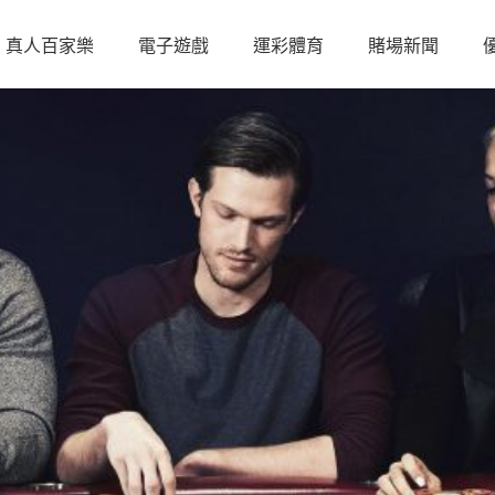
真人百家樂
電子遊戲
運彩體育
賭場新聞