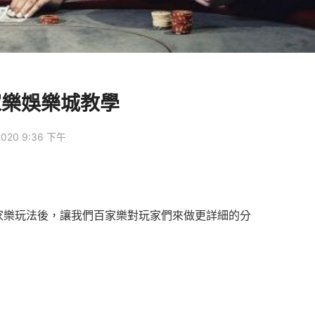
家樂娛樂城教學
2020 9:36 下午
家樂玩法後，讓我們百家樂對玩家們來做更詳細的分