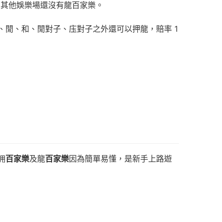
，其他娛樂場還沒有龍百家樂。
閒、和、閒對子、庒對子之外還可以押龍，賠率 1 
佣
百家樂
及龍
百家樂
因為簡單易懂，是新手上路遊