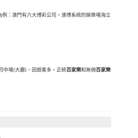
為例：澳門有六大博彩公司，澳博系統的娛樂場海立
司中場(大廳)，因遊客多，正統
百家樂
和無佣
百家樂