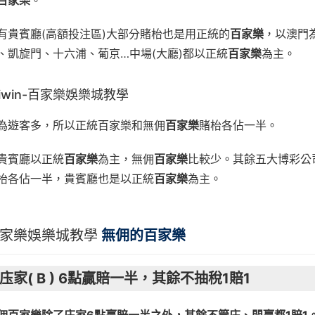
百家樂
。
有貴賓廳(高額投注區)大部分賭枱也是用正統的
百家樂
，以澳門
、凱旋門、十六浦、葡京…中場(大廳)都以正統
百家樂
為主。
iwin-百家樂娛樂城教學
為遊客多，所以正統百家樂和無佣
百家樂
賭枱各佔一半。
貴賓廳以正統
百家樂
為主，無佣
百家樂
比較少。其餘五大博彩公
枱各佔一半，貴賓廳也是以正統
百家樂
為主。
家樂娛樂城教學
無佣的百家樂
庒家( B ) 6點贏賠一半，其餘不抽稅1賠1