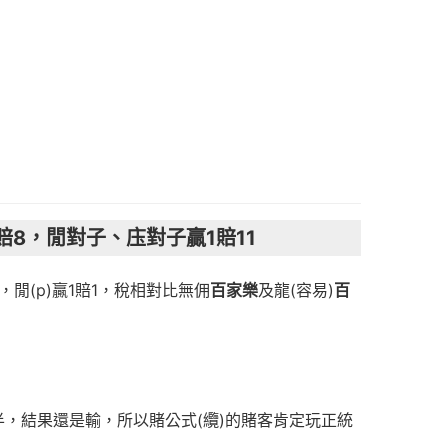
(T)贏1賠8，閒對子、庒對子贏1賠11
.95，閒(p)贏1賠1，稅相對比無佣
百家樂
及龍(容易)
百
，結果還是輸，所以賭公式(纜)的賭客肯定玩正統