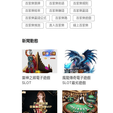
百家樂算牌
百家樂術語
百家樂規則
百家樂賠率
百家樂賺錢
百家樂贏錢
百家樂贏錢公式
百家樂路
百家樂遊戲
百家樂預測
真人百家樂
線上百家樂
新聞動態
雷神之錘電子遊戲
魔龍傳奇電子遊戲
SLOT
SLOT最劣遊戲