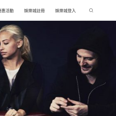
優惠活動
娛樂城註冊
娛樂城登入