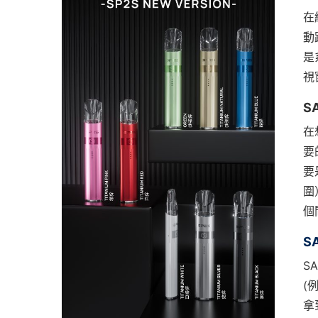
在
動
是
視
S
在
要
要
圍
個
S
S
(
拿