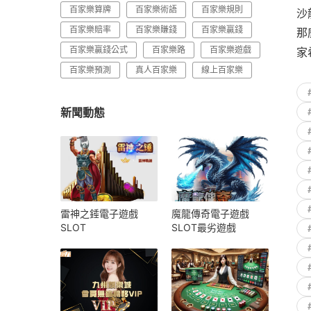
百家樂算牌
百家樂術語
百家樂規則
沙
百家樂賠率
百家樂賺錢
百家樂贏錢
那
百家樂贏錢公式
百家樂路
百家樂遊戲
家
百家樂預測
真人百家樂
線上百家樂
新聞動態
雷神之錘電子遊戲
魔龍傳奇電子遊戲
SLOT
SLOT最劣遊戲