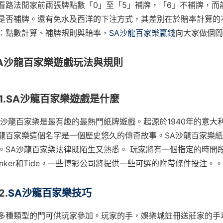
看路法閒家前兩張牌點數「0」至「5」補牌，「6」不補牌，
是否補牌。還有免水及西洋的下注方式，其差別在於賠率計算的
：點數計算、補牌規則與賠率，
SA沙龍百家樂贏錢
向大家做個簡
A沙龍百家樂遊戲玩法與規則
1.SA沙龍百家樂遊戲是什麼
A沙龍百家樂是最有趣的最熱門紙牌遊戲。起源於1940年的意大
龍百家樂這個名字是一個歷史悠久的傳奇故事。SA沙龍百家樂
。SA沙龍百家樂法律既陌生又熟悉。 玩家將有一個指定的時間段，
anker和Tide。一些博彩公司將提供一些可選的附帶條件投注。。
2.
SA沙龍百家樂技巧
多種類型的門可供玩家參加。玩家的手，娛樂城註冊送莊家的手以