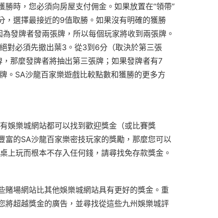
勝時，您必須向房屋支付佣金。如果放置在“領帶”
分，選擇最接近的9值取勝。如果沒有明確的獲勝
。因為發牌者發兩張牌，所以每個玩家將收到兩張牌。
絕對必須先撤出葉3。從3到6分（取決於第三張
牌，那麼發牌者將抽出第三張牌；如果發牌者有7
牌。SA沙龍百家樂遊戲比較點數和獲勝的更多方
所有娛樂城網站都可以找到歡迎獎金（或比賽獎
豐富的SA沙龍百家樂密技玩家的獎勵，那麼您可以
錢桌上玩而根本不存入任何錢，請尋找免存款獎金。
。
些賭場網站比其他娛樂城網站具有更好的獎金。重
您將超越獎金的廣告，並尋找從這些九州娛樂城評