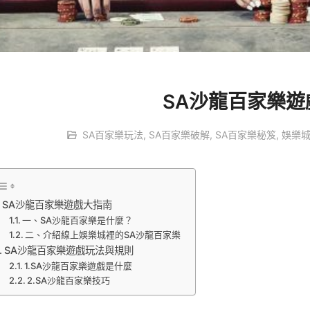
SA沙龍百家樂遊
SA百家樂玩法
,
SA百家樂破解
,
SA百家樂秘笈
,
娛樂
SA沙龍百家樂遊戲大指南
一、SA沙龍百家樂是什麼？
二、介紹線上娛樂城裡的SA沙龍百家樂
SA沙龍百家樂遊戲玩法與規則
1.SA沙龍百家樂遊戲是什麼
2.SA沙龍百家樂技巧