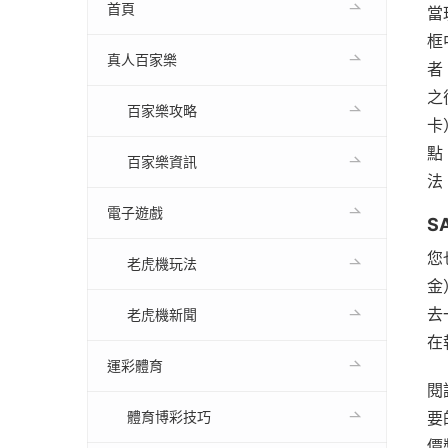
首頁
當
框
真人百家樂
者
之
百家樂攻略
卡
點
百家樂資訊
法
電子遊戲
S
您
老虎機玩法
金
去
老虎機新聞
在
運彩體育
閱
要
體育博彩技巧
價