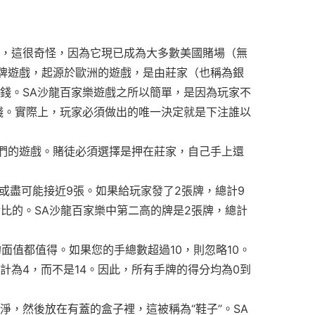
戲，這很奇怪，因為它現已成為大多數美國賭場（無
牌遊戲，起源於歐洲的遊戲，是由莊家（也稱為銀
錢。SA沙龍百家樂遊戲之所以簡單，是因為玩家不
錢。實際上，玩家必須做出的唯一決定就是下注誰以
們的遊戲。賭徒必須選擇是押在莊家，自己手上還
張或盡可能接近9張。如果給玩家發了2張牌，總計9
倫比的。SA沙龍百家樂中第二高的牌是2張牌，總計
的面值都值得。如果您的手總數超過10，則忽略10。
計為4，而不是14。因此，所有手牌的得分均為0到
淨，然後放在有蓋的盒子裡，這被稱為“鞋子”。SA