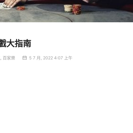
戲大指南
城
,
百家樂
5 7 月, 2022 4:07 上午