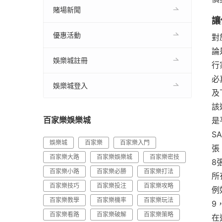
賭場新聞
讓
優惠活動
對
論
娛樂城註冊
行
必
娛樂城登入
及
該
百家樂娛樂城
是
S
娛樂城
百家樂
百家樂入門
張
百家樂大路
百家樂娛樂城
百家樂密技
8
百家樂小路
百家樂必勝
百家樂打法
所
百家樂技巧
百家樂投注
百家樂攻略
例
百家樂教學
百家樂機率
百家樂玩法
9
百家樂看路
百家樂破解
百家樂策略
在