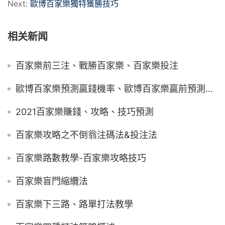
Next:
歐博百家樂獨特獲勝技巧
相关新闻
百家樂前三注、戰勝百家樂、百家樂投注
歐博百家樂預測贏錢機率、歐博百家樂贏前預測勝率
2021百家樂賺錢、攻略、技巧預測
百家樂攻略之不倒翁注碼法&投注法
百家樂路數教學-百家樂攻略技巧
百家樂盲門縮纜法
百家樂下三路、路單打法教學