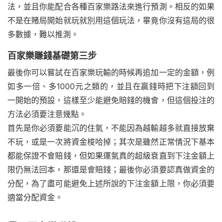
法，並且你能配合各種百家樂路法來進行預測。相反的如果
不是在賭局開始就玩就別用這個玩法，畢竟你沒有這局的很
多數據，難以推測。
百家樂賺錢基礎第三步
最後你可以嘗試在百家樂玩輸的時候再追加一定的金額，例
如多一倍、多1000元之類的，並且在贏錢時把下注額回到
一開始的預設，這樣至少能避免賠錢的機會，但這個投注的
方法必須要注意幾點。
首先是你必須要能沉的住氣，不能因為越輸越多就直接放棄
不玩，或是一次將資金梭哈掉；其次是雖然正常情況下基本
都能保證不會賠錢，但如果運氣真的超級衰直到下注金額上
限仍無法回本，那還是會賠錢；最後你必須要認真做資金的
分配，為了盡可能避免上述所說的下注金額上限，你必須要
適當分配資金。