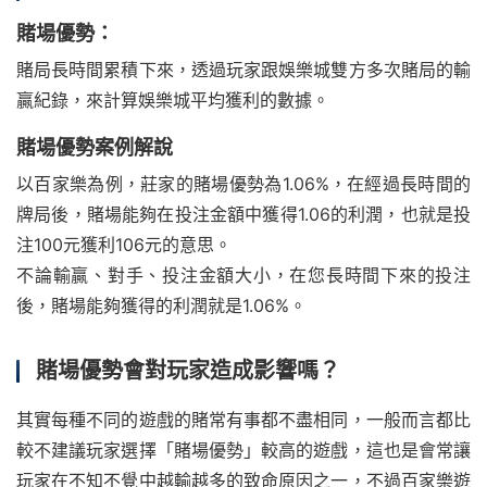
賭場優勢：
賭局長時間累積下來，透過玩家跟娛樂城雙方多次賭局的輸
贏紀錄，來計算娛樂城平均獲利的數據。
賭場優勢案例解說
以百家樂為例，莊家的賭場優勢為1.06%，在經過長時間的
牌局後，賭場能夠在投注金額中獲得1.06的利潤，也就是投
注100元獲利106元的意思。
不論輸贏、對手、投注金額大小，在您長時間下來的投注
後，賭場能夠獲得的利潤就是1.06%。
賭場優勢會對玩家造成影響嗎？
其實每種不同的遊戲的賭常有事都不盡相同，一般而言都比
較不建議玩家選擇「賭場優勢」較高的遊戲，這也是會常讓
玩家在不知不覺中越輸越多的致命原因之一，不過百家樂遊