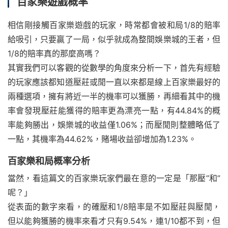
百家樂遊戲概率
相信剛接觸百家樂遊戲的玩家，時常都會被和局1/8的賠率
給吸引，只要贏了一局，似乎就成為整間娛樂城的王者，但
1/8的賠率真的那麼高嗎？
其實我們可以客觀的從數學的角度來分析一下，首先有經驗
的玩家應該都知道壓莊或閒一直以來都是線上百家樂最好的
兩種選項，擁有將近一半的機率可以獲勝，再細看其中的機
率會發現壓莊能獲得的賠率更為漂亮一點，有44.84%的概
率能夠勝出，娛樂城的收益僅1.06%；而壓閒則整體略低了
一點，其機率為44.62%，賭場收益卻增加為1.23%。
百家樂和局概率分析
當然，看這篇文的百家樂玩家們最在意的一定是「那壓”和”
呢？」
從表面的數字來看，的確壓和1/8賠率是不如壓莊與壓閒，
但以能夠獲勝的機率來看才只有9.54%，連1/10都不到，但