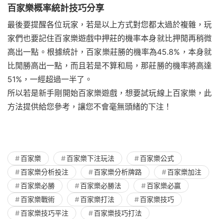
百家樂概率統計技巧分享
最後要提醒各位玩家，若是以上方式對您都太過於複雜，玩
家們也要記住百家樂遊戲中押莊的機率本身就比押閒再稍微
高出一點。根據統計，百家樂莊勝的機率為45.8%，本身就
比閒勝高出一點，而且若是不算和局，那莊勝的機率將高達
51%，一經超過一半了。
所以若是新手剛開始百家樂遊戲，想要試玩線上百家樂，此
方法提供給您參考，讓您不會毫無頭緒的下注！
百家樂
百家樂下注玩法
百家樂公式
百家樂分析投注
百家樂分析牌路
百家樂加注
百家樂必勝
百家樂必勝法
百家樂必贏
百家樂戰術
百家樂打法
百家樂技巧
百家樂技巧平注
百家樂技巧打法