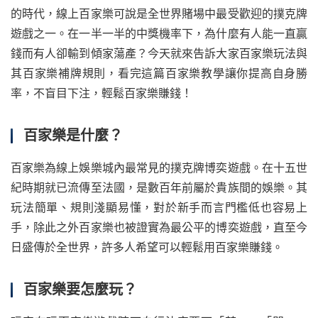
的時代，線上百家樂可說是全世界賭場中最受歡迎的撲克牌
遊戲之一。在一半一半的中獎機率下，為什麼有人能一直贏
錢而有人卻輸到傾家蕩產？今天就來告訴大家百家樂玩法與
其百家樂補牌規則，看完這篇百家樂教學讓你提高自身勝
率，不盲目下注，輕鬆百家樂賺錢！
百家樂是什麼？
百家樂為線上娛樂城內最常見的撲克牌博奕遊戲。在十五世
紀時期就已流傳至法國，是數百年前屬於貴族間的娛樂。其
玩法簡單、規則淺顯易懂，對於新手而言門檻低也容易上
手，除此之外百家樂也被證實為最公平的博奕遊戲，直至今
日盛傳於全世界，許多人希望可以輕鬆用百家樂賺錢。
百家樂要怎麼玩？