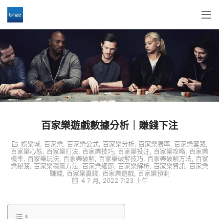
百家樂遊戲數據分析｜賺錢下注
娛樂城
,
百家樂
,
百家樂公式
,
百家樂分析
,
百家樂勝率
,
百家樂套路
,
百家樂心態
,
百家樂打法
,
百家樂技巧
,
百家樂投注
,
百家樂攻略
,
百家樂
機率
,
百家樂玩法
,
百家樂破解
,
百家樂破解技巧
,
百家樂破解方法
,
百家
樂秘笈
,
百家樂穩贏方法
,
百家樂細節
,
百家樂解析
,
百家樂資訊
,
百家樂
賺錢
,
百家樂贏錢
,
百家樂遊戲
,
百家樂預測
4 7 月, 2022 7:23 上午