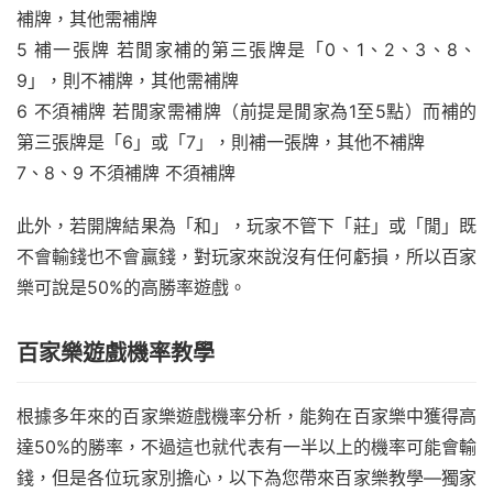
補牌，其他需補牌
5 補一張牌 若閒家補的第三張牌是「0、1、2、3、8、
9」，則不補牌，其他需補牌
6 不須補牌 若閒家需補牌（前提是閒家為1至5點）而補的
第三張牌是「6」或「7」，則補一張牌，其他不補牌
7、8、9 不須補牌 不須補牌
此外，若開牌結果為「和」，玩家不管下「莊」或「閒」既
不會輸錢也不會贏錢，對玩家來說沒有任何虧損，所以百家
樂可說是50%的高勝率遊戲。
百家樂遊戲機率教學
根據多年來的百家樂遊戲機率分析，能夠在百家樂中獲得高
達50%的勝率，不過這也就代表有一半以上的機率可能會輸
錢，但是各位玩家別擔心，以下為您帶來百家樂教學—獨家