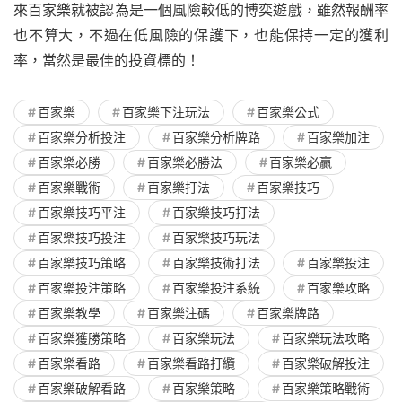
來百家樂就被認為是一個風險較低的博奕遊戲，雖然報酬率
也不算大，不過在低風險的保護下，也能保持一定的獲利
率，當然是最佳的投資標的！
百家樂
百家樂下注玩法
百家樂公式
百家樂分析投注
百家樂分析牌路
百家樂加注
百家樂必勝
百家樂必勝法
百家樂必贏
百家樂戰術
百家樂打法
百家樂技巧
百家樂技巧平注
百家樂技巧打法
百家樂技巧投注
百家樂技巧玩法
百家樂技巧策略
百家樂技術打法
百家樂投注
百家樂投注策略
百家樂投注系統
百家樂攻略
百家樂教學
百家樂注碼
百家樂牌路
百家樂獲勝策略
百家樂玩法
百家樂玩法攻略
百家樂看路
百家樂看路打纜
百家樂破解投注
百家樂破解看路
百家樂策略
百家樂策略戰術