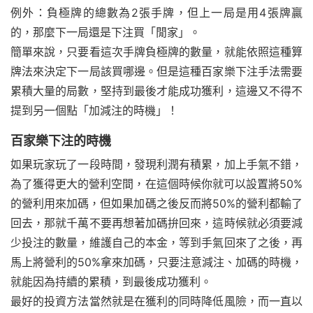
例外：負極牌的總數為2張手牌，但上一局是用4張牌贏
的，那麼下一局還是下注買「閒家」。
簡單來說，只要看這次手牌負極牌的數量，就能依照這種算
牌法來決定下一局該買哪邊。但是這種百家樂下注手法需要
累積大量的局數，堅持到最後才能成功獲利，這邊又不得不
提到另一個點「加減注的時機」！
百家樂下注的時機
如果玩家玩了一段時間，發現利潤有積累，加上手氣不錯，
為了獲得更大的營利空間，在這個時候你就可以設置將50%
的營利用來加碼，但如果加碼之後反而將50%的營利都輸了
回去，那就千萬不要再想著加碼拚回來，這時候就必須要減
少投注的數量，維護自己的本金，等到手氣回來了之後，再
馬上將營利的50%拿來加碼，只要注意減注、加碼的時機，
就能因為持續的累積，到最後成功獲利。
最好的投資方法當然就是在獲利的同時降低風險，而一直以