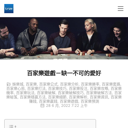
百家樂遊戲－缺一不可的愛好
娛樂城
,
百家樂
,
百家樂公式
,
百家樂分析
,
百家樂勝率
,
百家樂套路
,
百家樂心態
,
百家樂打法
,
百家樂技巧
,
百家樂投注
,
百家樂攻略
,
百家樂
機率
,
百家樂玩法
,
百家樂破解
,
百家樂破解技巧
,
百家樂破解方法
,
百家
樂秘笈
,
百家樂穩贏方法
,
百家樂細節
,
百家樂解析
,
百家樂資訊
,
百家樂
賺錢
,
百家樂贏錢
,
百家樂遊戲
,
百家樂預測
28 6 月, 2022 7:22 上午