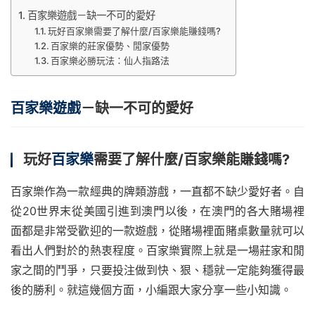
百家樂遊戲－缺一不可的愛好
玩好百家樂需要了解什麼/百家樂能賺錢嗎?
百家樂的莊家優勢、閒家優勢
百家樂必勝玩法：仙人指路法
百家樂遊戲
－缺一不可的愛好
玩好
百家樂
需要了解什麼/百家樂能賺錢嗎?
百家樂作為一款經典的牌類游戲，一直都不缺少愛好者。自
從20世界末從美國引進到澳門以後，在澳門的各大賭場裡
面都是非常受歡迎的一款遊戲，從賭場裡面賭桌數量就可以
看出人們對於的熱衷程度。百家樂實際上就是一場莊家和閒
家之間的鬥爭，只要投注做到快、狠、穩就一定能夠獲得最
後的勝利。就這幾個方面，小編跟大家分享一些小知識。