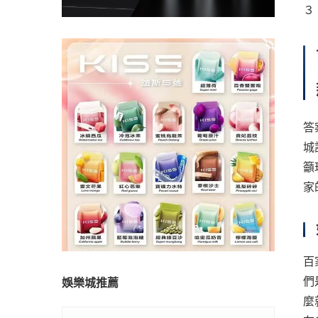
３
答
城
籲
家
百
們
娛樂城推薦
麼