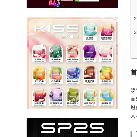
首
娛
而
遊
人