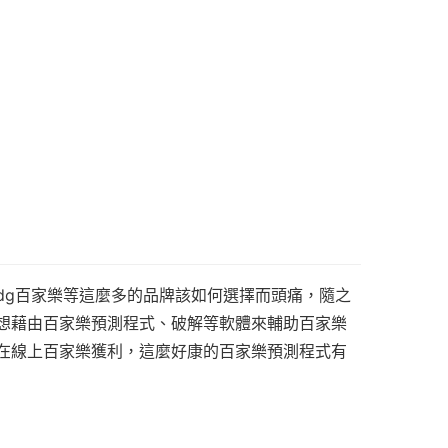
dg百家樂等這麼多的品牌該如何選擇而頭痛，隨之
想藉由百家樂預測程式、破解等軟體來輔助百家樂
在線上百家樂獲利，這麼好康的百家樂預測程式有