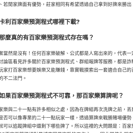
、若閒家牌面有優勢，莊家相同有希望透過自己拿到好牌來勝出
卡利百家樂預測程式哪裡下載?
那麼真的有百家樂預測程式存在嗎？
案當然是沒有！任何百家樂破解、公式都是人寫出來的，代表一
討論區看見許多關於百家樂預測程式、群組報牌等服務，都是詐
玩家打百家樂想要娛樂又能賺錢，靠實戰摸索出一套適合自己的
的不二法門。
如果百家樂預測程式不可靠，那百家樂算牌呢？
家樂與二十一點有許多相似之處，因為在牌組再次洗牌之前，丟
是否可以像專業的二十一點玩家一樣，透過算牌來戰勝賭場優勢
就可以追蹤牌組中還剩下哪些牌了。所以這裡的大問題是：百家