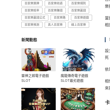
百家樂算牌
百家樂術語
百家樂規則
樂
百家樂賠率
百家樂賺錢
百家樂贏錢
當
百家樂贏錢公式
百家樂路
百家樂遊戲
相
百家樂預測
真人百家樂
線上百家樂
新聞動態
設
死
依
雷神之錘電子遊戲
魔龍傳奇電子遊戲
SLOT
SLOT最劣遊戲
相
來
卡