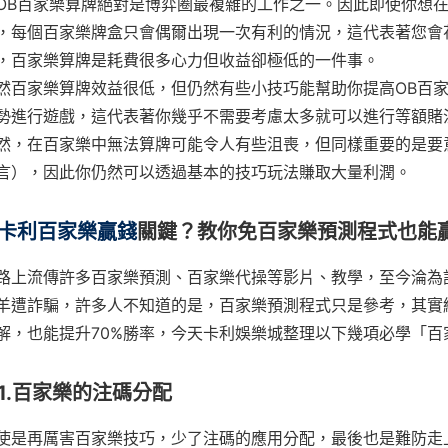
OB百家樂算牌絕對是博弈圈最複雜的工作之一。因此即使你想
，每個百家樂牌盒只會偶爾出現一次有利的情況，這代表著您會
，百家樂算牌是耗費很多心力但收益卻極低的一件事。
然百家樂算牌效益很低，但仍然有些小技巧能幫助你提高OB百家
勢進行遊戲，這代表著你幾乎不需要考慮太多就可以進行等額賭
然，在百家樂中無法算牌可能令人有些沮喪，但同樣重要的是要
言），因此你仍然可以透過基本的技巧玩法賺取大量利潤。
卡利百家樂贏錢
關鍵？教你免百家樂預測程式也能
路上流傳許多百家樂預測、百家樂代操等影片、教學，至今淪為
羊遭詐騙，許多人不知道的是，百家樂預測程式只是參考，其實
解，也能提升70%勝率，今天卡利娛樂城整理以下幾項必學「百
1.百家樂的注碼分配
使是再厲害百家樂技巧，少了注碼的應用分配，最後也是難防走