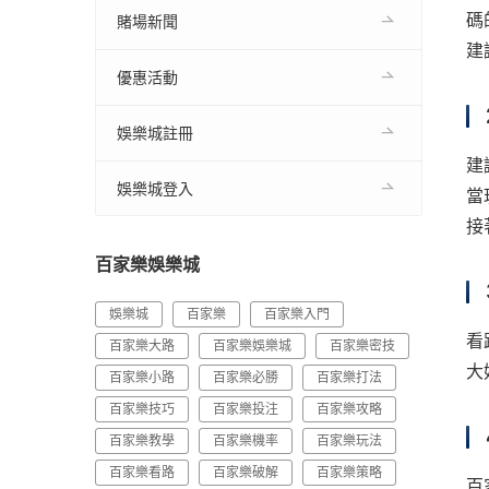
碼
賭場新聞
建
優惠活動
娛樂城註冊
建
娛樂城登入
當
接
百家樂娛樂城
娛樂城
百家樂
百家樂入門
看
百家樂大路
百家樂娛樂城
百家樂密技
大
百家樂小路
百家樂必勝
百家樂打法
百家樂技巧
百家樂投注
百家樂攻略
百家樂教學
百家樂機率
百家樂玩法
百家樂看路
百家樂破解
百家樂策略
百