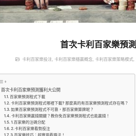
首次卡利百家樂預
卡利百家樂投注
,
卡利百家樂穩贏概念
,
卡利百家樂策略模式
,
首次卡利百家樂預測獲利大公開
百家樂預測程式下載
卡利百家樂預測程式哪裡下載? 那麼真的有百家樂預測程式存在嗎？
如果百家樂預測程式不可靠，那百家樂算牌呢？
卡利百家樂贏錢關鍵？教你免百家樂預測程式也能贏錢！
1.百家樂的注碼分配
2.卡利百家樂看勢投注
3.百家樂技巧：超實用看路法！