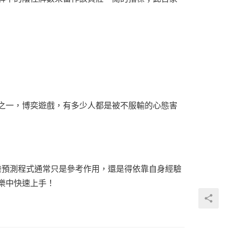
之一，博奕遊戲，有多少人都是被不服輸的心態害
樂預測程式通常只是參考作用，還是得依靠自身經驗
樂中快速上手！