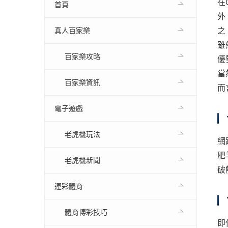
在
首頁
外
之
真人百家樂
雖
百家樂攻略
優
當
百家樂資訊
而
電子遊戲
老虎機玩法
網
肥
老虎機新聞
破
運彩體育
體育博彩技巧
即