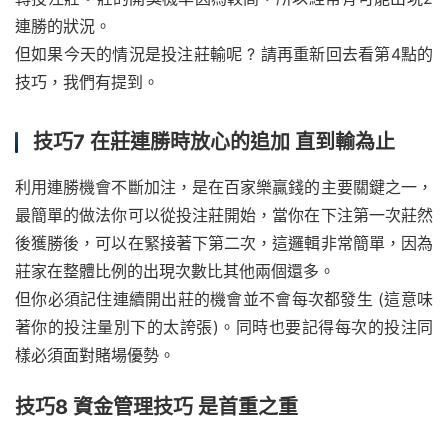
連勝的狀況。
但如果今天的情況是投注莊輸呢 ? 請再重新回去看第4點的
技巧，我們有提到。
技巧7 在莊連勝時放心的追加 直到輸為止
利用連勝機會不斷加注，是在百家樂贏錢的主要關鍵之一，
最簡單的做法你可以從投注莊開始，當你在下注第一次莊然
後獲勝後，可以在緊接著下第二次，這邏輯非常簡單，因為
莊家在整體比例的出現次數比其他兩個還多。
但你必須記住連續開出莊的機會並不會每次都發生 (這意味
著你的投注量別下的太誇張)。同時也要記得每次的投注同
樣必須面對賭場優勢。
技巧8 資金管理技巧 是首重之重