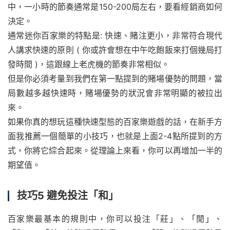
中，一小時的節奏通常是150-200局左右，要看經銷商如何
決定。
通常迷你百家樂的特點是: 快速、賭注更小，非常符合現代
人講求快速的原則 ( 你或許會想在中午吃飽飯來打個幾局打
發時間 )，這跟線上老虎機的節奏非常相似。
但是你必須考量到我們在第一點提到的賭場優勢的問題，當
局數越多越快速時，賭場優勢的狀況會非常明顯的被拉出
來。
如果你真的想玩這種快速型態的百家樂遊戲的話，在新手方
面我推薦一個簡單的小技巧，也就是上面2-4點所提到的方
式，你將它綜合起來。從理論上來看，你可以再增加一半的
期望值。
技巧5 避免投注「和」
百家樂最基本的規則中，你可以投注「莊」、「閒」、