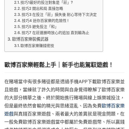
技巧1最好的投注對象是「莊」?
技巧2 開出和局 直接忽略
技巧3 在投注「莊」損失後 耐心等待下次決定
技巧4 迷你百家樂的危險性 !
技巧5 避免投注「和」
技巧7 在莊連勝時放心的追加 直到輸為止
歐博百家樂裝備武器
歐博百家樂賺錢密技
歐博百家樂輕鬆上手｜新手也能駕馭遊戲！
在賭場當中有很多賭徒都是透過手機APP下載歐博百家樂並
且遊戲，當練就了許久的時間與自身覺得瞭解了歐博百家樂
的大部分精華之後、終於開始進行賭場與線上娛樂城投注，
但是最終依然會輸的精光與思緒混亂、因為免費
歐博百家樂
遊戲
與真錢百家樂遊戲、兩者最大的差異就是現金問題，在
一般免費歐博百家樂遊戲當中都屬於免費遊戲幣、所以贏錢