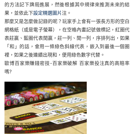
的方法記下牌局進展，然後根據其中規律來推測未來的結
果，並依此下
設定精選圖片
注。
那麼又是怎麼做記錄的呢？玩家手上會有一張長方形的空白
網格紙（或是電子螢幕），在空格內畫記號做標記，紅圈代
表莊贏、藍圈代表閒贏，莊一列、閒一列，序排列出，如果
「和」的話，會用一條綠色斜線代表，嵌入到最後一個圈
裡，如果之後連續出現和，便用綠色數字代替。
歐博百家樂賺錢密技-百家樂破解 百家樂投注真的高賠率
嗎?