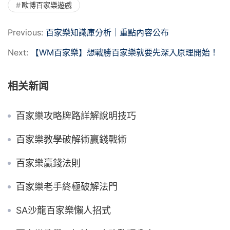
歐博百家樂遊戲
Previous:
百家樂知識庫分析｜重點內容公布
Next:
【WM百家樂】想戰勝百家樂就要先深入原理開始！
相关新闻
百家樂攻略牌路詳解說明技巧
百家樂教學破解術贏錢戰術
百家樂贏錢法則
百家樂老手終極破解法門
SA沙龍百家樂懶人招式