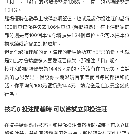
「和」。「莊」的賭場優勢是1.06%，「閒」的賭場優勢是
1.24%。
賭場優勢在數學上被稱為期望值，也就是說你投注莊的話每
100個單位你將失去1.06個單位 (時間拉長)，在下注閒家的
部分則是每100個單位你將損失1.24個單位。你可以把單位
換成錢或許會更加好理解。
但是你必須理解的是，這樣的賭場優勢其實非常的低，也就
是如此才會這麼多人喜愛玩百家樂。那投注「和」呢?
投注和的賭場優勢為14.4%。是的，這沒有在開玩笑，白話
點的意思就是，假設你長期遊玩百家樂而且每局都押和的
話，你平均每100元匯損失14.4元 ! 這完全是在浪費金錢的
行為。
技巧6 投注閒輸時 可以嘗試立即投注莊
在這邊給你點小技巧。如果你投注閒然後輸掉時，可以立即
轉投注莊。莊的開獎機率因為較高，所以經常有可能出現2