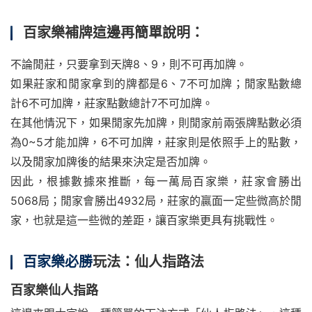
百家樂補牌這邊再簡單說明：
不論閒莊，只要拿到天牌8、9，則不可再加牌。
如果莊家和閒家拿到的牌都是6、7不可加牌；閒家點數總
計6不可加牌，莊家點數總計7不可加牌。
在其他情況下，如果閒家先加牌，則閒家前兩張牌點數必須
為0~5才能加牌，6不可加牌，莊家則是依照手上的點數，
以及閒家加牌後的結果來決定是否加牌。
因此，根據數據來推斷，每一萬局百家樂，莊家會勝出
5068局；閒家會勝出4932局，莊家的贏面一定些微高於閒
家，也就是這一些微的差距，讓百家樂更具有挑戰性。
百家樂必勝
玩法：仙人指路法
百家樂仙人指路