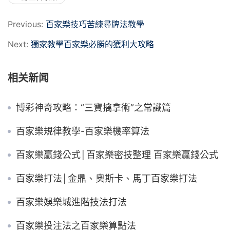
Previous:
百家樂技巧苦練尋牌法教學
Next:
獨家教學百家樂必勝的獲利大攻略
相关新闻
博彩神奇攻略：“三寶擒拿術”之常識篇
百家樂規律教學-百家樂機率算法
百家樂贏錢公式│百家樂密技整理 百家樂贏錢公式
百家樂打法│金鼎、奧斯卡、馬丁百家樂打法
百家樂娛樂城進階技法打法
百家樂投注法之百家樂算點法