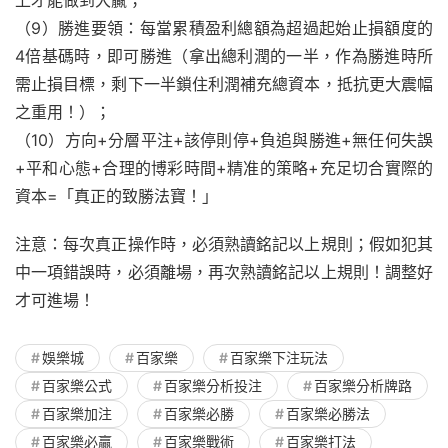
上才能做到大贏；
（9）勝進要領：每當累積盈利總額為超過起始止損額度的
4倍基碼時，即可勝進（拿出總利潤的一半，作為勝進時所
需止損目標，剩下一半鎖住利潤補充總資本，抵抗更大震幅
之重用！）；
（10）方向+分層平注+該停則停+負追與勝進+無任何失誤
+平和心態+合理的博彩時間+精准的策略+充足切合實際的
資本=「真正的致勝法寶！」
注意：每次真正操作時，必須熟讀銘記以上規則；假如犯其
中一項錯誤時，必須離場，再次熟讀銘記以上規則！調整好
才可進場！
娛樂城
百家樂
百家樂下注玩法
百家樂公式
百家樂分析投注
百家樂分析牌路
百家樂加注
百家樂必勝
百家樂必勝法
百家樂必贏
百家樂戰術
百家樂打法