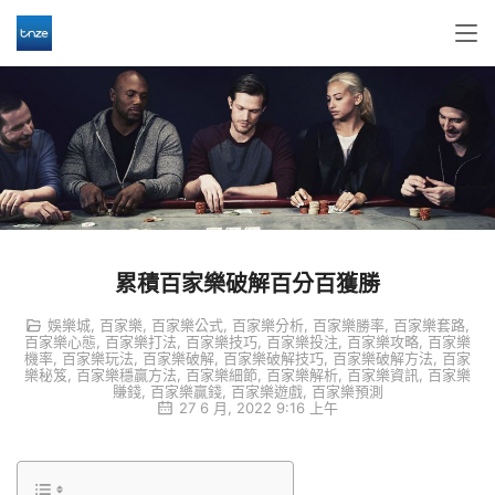
累積百家樂破解百分百獲勝
娛樂城
,
百家樂
,
百家樂公式
,
百家樂分析
,
百家樂勝率
,
百家樂套路
,
百家樂心態
,
百家樂打法
,
百家樂技巧
,
百家樂投注
,
百家樂攻略
,
百家樂
機率
,
百家樂玩法
,
百家樂破解
,
百家樂破解技巧
,
百家樂破解方法
,
百家
樂秘笈
,
百家樂穩贏方法
,
百家樂細節
,
百家樂解析
,
百家樂資訊
,
百家樂
賺錢
,
百家樂贏錢
,
百家樂遊戲
,
百家樂預測
27 6 月, 2022 9:16 上午