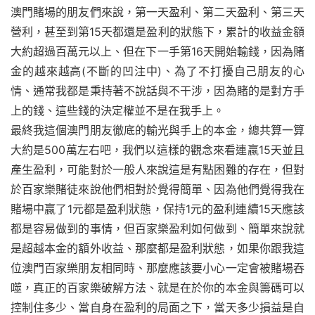
澳門賭場的朋友們來說，第一天盈利、第二天盈利、第三天
營利，甚至到第15天都還是盈利的狀態下，累計的收益金額
大約超過百萬元以上、但在下一手第16天開始輸錢，因為賭
金的越來越高(不斷的凹注中)、為了不打擾自己朋友的心
情、通常我都是秉持著不說話與不干涉，因為賭的是對方手
上的錢、這些錢的決定權並不是在我手上。
最終我這個澳門朋友徹底的輸光與手上的本金，總共算一算
大約是500萬左右吧，我們以這樣的觀念來看連贏15天並且
產生盈利，可能對於一般人來說這是有點困難的存在，但對
於百家樂賭徒來說他們相對於覺得簡單、因為他們覺得我在
賭場中贏了1元都是盈利狀態，保持1元的盈利連續15天應該
都是容易做到的事情，但百家樂盈利如何做到、簡單來說就
是超越本金的額外收益、那麼都是盈利狀態，如果你跟我這
位澳門百家樂朋友相同時、那麼應該要小心一定會被賭場吞
噬，真正的百家樂破解方法、就是在於你的本金與籌碼可以
控制住多少、當自身在盈利的局面之下，當天多少損益是自