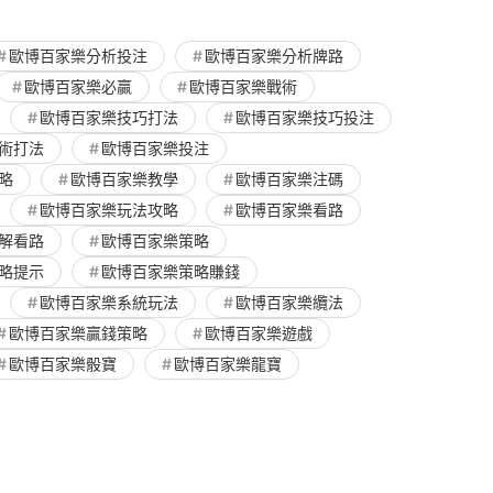
歐博百家樂分析投注
歐博百家樂分析牌路
歐博百家樂必贏
歐博百家樂戰術
歐博百家樂技巧打法
歐博百家樂技巧投注
術打法
歐博百家樂投注
略
歐博百家樂教學
歐博百家樂注碼
歐博百家樂玩法攻略
歐博百家樂看路
解看路
歐博百家樂策略
略提示
歐博百家樂策略賺錢
歐博百家樂系統玩法
歐博百家樂纜法
歐博百家樂贏錢策略
歐博百家樂遊戲
歐博百家樂骰寶
歐博百家樂龍寶