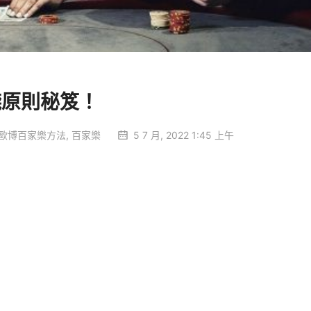
錢原則秘笈！
歐博百家樂方法
,
百家樂
5 7 月, 2022 1:45 上午