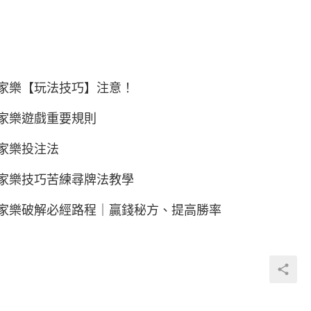
家樂【玩法技巧】注意！
家樂遊戲重要規則
家樂投注法
家樂技巧苦練尋牌法教學
家樂破解必經路程｜贏錢秘方、提高勝率