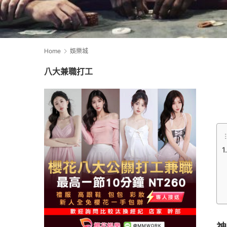
Home
娛樂城
八大兼職打工