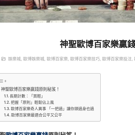
神聖歐博百家樂贏
娛樂城
,
歐博娛樂城
,
歐博百家樂
,
歐博百家樂技巧
,
歐博百家樂投注
,
神聖歐博百家樂贏錢原則秘笈！
長期計數：「買輕」
把握「原則」輕鬆佔上風
歐博百家樂奇人異事 「一把過」讓你頭過身也過
歐博百家樂最適合公平又公平