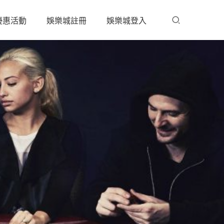
優惠活動
娛樂城註冊
娛樂城登入