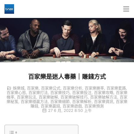
百家樂是迷人毒藥｜賺錢方式
娛樂城
,
百家樂
,
百家樂公式
,
百家樂分析
,
百家樂勝率
,
百家樂套路
,
百家樂心態
,
百家樂打法
,
百家樂技巧
,
百家樂投注
,
百家樂攻略
,
百家樂
機率
,
百家樂玩法
,
百家樂破解
,
百家樂破解技巧
,
百家樂破解方法
,
百家
樂秘笈
,
百家樂穩贏方法
,
百家樂細節
,
百家樂解析
,
百家樂資訊
,
百家樂
賺錢
,
百家樂贏錢
,
百家樂遊戲
,
百家樂預測
27 6 月, 2022 8:50 上午