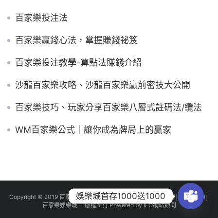
百家樂投注法
百家樂贏錢心法，掌握賺錢祕笈
百家樂投注教學-算點法賺錢介紹
沙龍百家樂攻略、沙龍百家樂贏前密技大公開
百家樂技巧、玩家分享百家樂八層式註碼法/纜法
WM百家樂公式｜讓你成為牌局上的贏家
娛樂城首存1000送1000
Copyright © 2019
百家樂
│歐博百家樂│沙龍百家樂│WM百家樂│DG百家樂│
百家樂
娛樂城
－ 版權所有 Powered by
IEO網站顧問