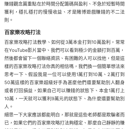
賺錢觀念篇重點在於時間分配籌碼與盈利、不急於短暫時間
獲利，穩扎穩打的慢慢收益、才是賭博遊戲賺錢的不二法
則。
百家樂攻略打法
百家樂攻略打法教學、如何從3萬本金打到10萬盈利，常常
在YouTube影片當中、我們可以看到極少的金額打到百萬，
然後都會留下一個聯絡資訊、有困難的人可以找他，但是這
樣的百家樂攻略打法你真的相信嗎，我們換一個簡單想法來
思考一下、假設我是一位可以使用1萬打到10萬、2萬打到
50萬這樣的百家樂超級好手為甚麼他們還要幫助別人翻身
或者打回損益，如果自己可以賺錢的狀態下、本金1萬打上
10萬，一天就可以獲利9萬元的狀態下、為什麼還要幫助別
人。
細思一下大家應該都能明白，那就是這些老師都是欺騙者而
已，如果它們的百家樂攻略打法夠穩定、那麼自己靜靜的賺