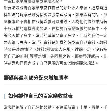
一些百家樂賺錢觀念分享給大家。
想要透過賭場百家樂來當作自己的額外收入來源，通常有這
樣想法的玩家已經有接觸過股票與賭博，如果沒有的話、那
麼根本也不會相信賭博遊戲可以賺錢，因為他們依然秉持著
十賭九輸的這樣高尚想法，在接觸百家樂遊戲的過程中、不
論今天輸了多少、當時的戰績又贏了多少，此時的我們一定
要去細心思考、當時的贏錢是怎樣的牌型讓自己贏錢，輸錢
時又是甚麼情況下輸錢(例如家人在場、睡眠不足、沒有按
照自己的計劃)等等之類，先回想之後、那麼整理起來，此
時恭喜您已經完成了自己專屬的百家樂賺錢觀念想法。
籌碼與盈利額分配來增加勝率
如何製作自己的百家樂收益表
當我們瞭解了自己賭博弱點，不論當時贏了十萬、百萬、千