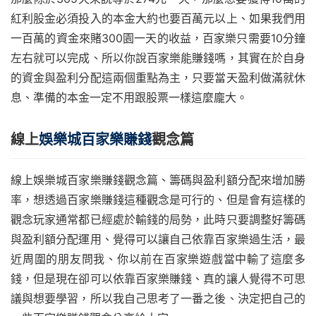
紅利股金必須投入的本金大約也要百萬元以上、如果我們用
一百萬的資金來賭300園一天的收益，百家樂只需要10分鐘
左右就可以完成、所以你說百家樂能賺錢嗎，其實在於自身
的資金與盈利分配這兩個重點為主，只要當天盈利做滿就休
息、準備的本金一定不用跟股票一樣這麼龐大。
線上
娛樂城
百家樂賺錢
觀念篇
線上娛樂城百家樂賺錢觀念篇、籌碼與盈利額分配來增加勝
率，想透過百家樂賺錢這種觀念是可行的、但是會有這樣的
觀念玩家通常都已經處於輸錢的局勢，此時只要調整好籌碼
與盈利額分配運用、覺得可以讓自己依靠百家樂過生活，最
近周圍的朋友問我、你以前在百家樂遊戲當中輸了這麼多
錢，但是現在卻可以依靠百家樂賺錢、真的讓人覺得不可思
議與想要學習，所以我自己思考了一番之後、決定把自己的