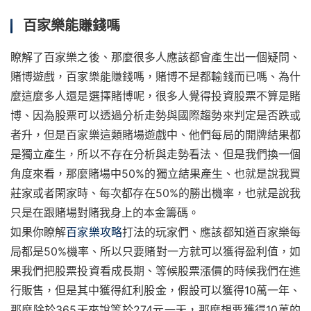
百家樂能賺錢嗎
瞭解了百家樂之後、那麼很多人應該都會產生出一個疑問、
賭博遊戲，百家樂能賺錢嗎，賭博不是都輸錢而已嗎、為什
麼這麼多人還是選擇賭博呢，很多人覺得投資股票不算是賭
博、因為股票可以透過分析走勢與國際趨勢來判定是否跌或
者升，但是百家樂這類賭場遊戲中、他們每局的開牌結果都
是獨立產生，所以不存在分析與走勢看法、但是我們換一個
角度來看，那麼賭場中50%的獨立結果產生、也就是說我買
莊家或者閑家時、每次都存在50%的勝出機率，也就是說我
只是在跟賭場對賭我身上的本金籌碼。
如果你瞭解
百家樂攻略
打法的玩家們、應該都知道百家樂每
局都是50%機率、所以只要賭對一方就可以獲得盈利值，如
果我們把股票投資看成長期、等候股票漲價的時候我們在進
行販售，但是其中獲得紅利股金，假設可以獲得10萬一年、
那麼除於365天來說等於274元一天，那麼想要獲得10萬的