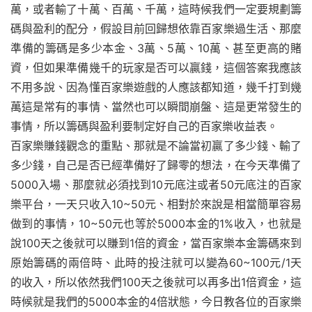
萬，或者輸了十萬、百萬、千萬，這時候我們一定要規劃籌
碼與盈利的配分，假設目前回歸想依靠百家樂過生活、那麼
準備的籌碼是多少本金、3萬、5萬、10萬、甚至更高的賭
資，但如果準備幾千的玩家是否可以贏錢，這個答案我應該
不用多說、因為懂百家樂遊戲的人應該都知道，幾千打到幾
萬這是常有的事情、當然也可以瞬間崩盤、這是更常發生的
事情，所以籌碼與盈利要制定好自己的百家樂收益表。
百家樂賺錢觀念的重點、那就是不論當初贏了多少錢、輸了
多少錢，自己是否已經準備好了歸零的想法，在今天準備了
5000入場、那麼就必須找到10元底注或者50元底注的百家
樂平台，一天只收入10~50元、相對於來說是相當簡單容易
做到的事情，10~50元也等於5000本金的1%收入，也就是
說100天之後就可以賺到1倍的資金，當百家樂本金籌碼來到
原始籌碼的兩倍時、此時的投注就可以變為60~100元/1天
的收入，所以依然我們100天之後就可以再多出1倍資金，這
時候就是我們的5000本金的4倍狀態，今日教各位的百家樂