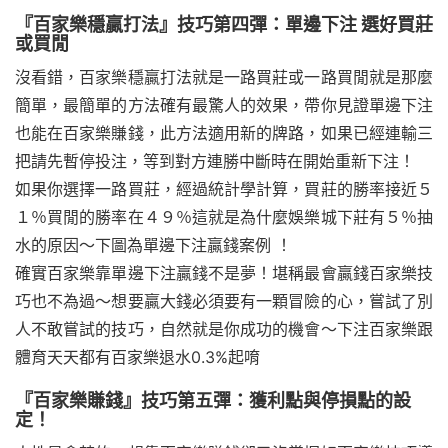
『百家樂穩贏打法』技巧第四彈：單邊下注 選好買莊
或買閒
沒看錯，百家樂穩贏打法就是一路買莊或一路買閒就是那麼
簡單，最簡單的方法確有最驚人的效果，帶你見證單邊下注
也能在百家樂賺錢，此方法適用新的牌路，如果已經連輸三
把請先暫停投注，等到對方連勝中斷時在開始重新下注！
如果你選擇一路買莊，經過統計學計算，買莊的勝率接近５
１％買閒的勝率在４９％這就是為什麼娛樂城下莊有５％抽
水的原因～下圖為單邊下注贏錢案例 ！
確實百家樂靠單邊下注贏錢不是夢！堪稱最會贏錢百家樂技
巧也不為過～想要贏大錢必須要有一顆冒險的心，嘗試了別
人不敢嘗試的技巧，自然就是你成功的機會～下注百家樂跟
體育天天都有百家樂退水0.3%起唷
『百家樂賺錢』技巧第五彈：獲利點與停損點的設
定！