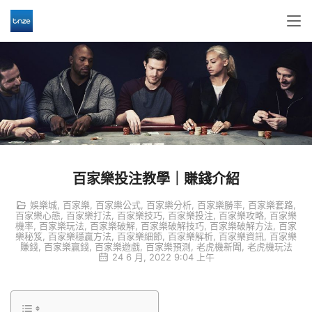
百家樂投注教學｜賺錢介紹
娛樂城
,
百家樂
,
百家樂公式
,
百家樂分析
,
百家樂勝率
,
百家樂套路
,
百家樂心態
,
百家樂打法
,
百家樂技巧
,
百家樂投注
,
百家樂攻略
,
百家樂
機率
,
百家樂玩法
,
百家樂破解
,
百家樂破解技巧
,
百家樂破解方法
,
百家
樂秘笈
,
百家樂穩贏方法
,
百家樂細節
,
百家樂解析
,
百家樂資訊
,
百家樂
賺錢
,
百家樂贏錢
,
百家樂遊戲
,
百家樂預測
,
老虎機新聞
,
老虎機玩法
24 6 月, 2022 9:04 上午