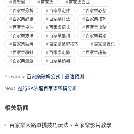
娛樂城
百家樂
百家樂公式
百家樂分析
百家樂定律
百家樂心態
百家樂必勝
百家樂打法
百家樂技巧
百家樂投注
百家樂招式
百家樂攻略
百家樂方法
百家樂獲利
百家樂看路
百家樂破解
百家樂破解技巧
百家樂資訊
百家樂贏錢
百家樂走勢
百家樂趨勢
百家樂遊戲
百家樂預測
Previous:
百家樂破解公式｜最強預測
Next:
進行SA沙龍百家樂架構分析
相关新闻
百家樂大路單挑技巧玩法、百家樂影片教學