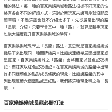
種的路法，每一種的百家樂娛樂城看路法根據不同玩家的性
格有各自不同的解讀方式，這對於新玩家來說可能就沒那麼
簡單囉，不過這邊也就不介紹太多了，先從最常出現的路
「長龍」介紹，只要學會其中一種「路」，就算是新手玩家
也能大幅度提升百家樂娛樂城的勝算。
百家樂娛樂城教學之「長龍」路法，意思就是百家樂娛樂城
幾局下來出現同一種開牌結果。比如說連續幾局開出閒家或
是莊家，百家樂娛樂城之「路盤」會將閒家以藍色記號標
記、而莊家以紅色記號標記。在百家樂娛樂城的路盤中出現
許多同樣顏色的點形成長條狀的現象，比如說路盤的其中一
列出現連續六個藍點或是紅點，我們將這種現象稱之為「長
龍」。
百家樂娛樂城長龍必勝打法