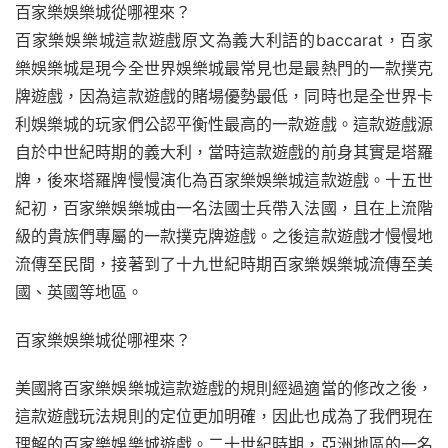
百家樂娛樂城從哪裡來？
百家樂娛樂城這款遊戲原文為義大利語的baccarat，百家
樂娛樂城是現今全世界娛樂城最常見也是最熱門的一款撲克
牌遊戲，因為這款遊戲的賭場優勢最低，同時也是全世界卡
利娛樂城的玩家們公認平衡性最高的一款遊戲。這款遊戲源
自於中世紀時期的義大利，當時這款遊戲的前身其實是塔羅
牌，後來塔羅牌慢慢演化為百家樂娛樂城這款遊戲。十五世
紀初，百家樂娛樂城由一名法國士兵帶入法國，且在上流階
級的貴族們專屬的一款撲克牌遊戲。之後這款遊戲才慢慢地
流傳至民間，接著到了十九世紀時期百家樂娛樂城流傳至美
國、英國等地區。
百家樂娛樂城從哪裡來？
美國將百家樂娛樂城這款遊戲的規則經過適當的修改之後，
這款遊戲玩法規則的定位更加明確，因此也成為了我們現在
理解的百家樂娛樂城遊戲。二十世紀時期，亞洲地區的一名