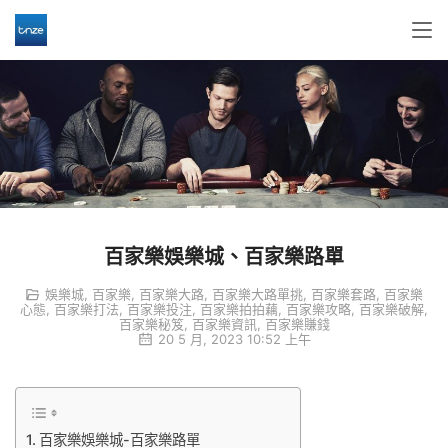
百家樂娛樂城、百家樂路單
娛樂城
,
百家樂
,
百家樂大路
,
百家樂大路單挑
,
百家樂套路
,
百家樂
心態
,
百家樂打法
,
百家樂投注
,
百家樂拍拍藕
,
百家樂攻略
,
百家樂破解
,
百家樂秘笈
,
百家樂資訊
,
百家樂賺錢
20 5 月, 2023 10:52 上午
百家樂娛樂城-百家樂路單