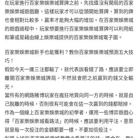
在玩家進行百家樂娛樂城算牌之前，先找還沒有開局的百家
樂娛樂城遊戲廳，這樣玩家才可以從頭開始算牌，算到的牌
也會相對比較多，贏率才能夠大幅的增加。在百家樂娛樂城
的遊戲過程中，玩家想要進行百家樂娛樂城算牌可以利用紙
和筆或是藉由線上娛樂城提供的百家樂娛樂城電子圖。
百家樂娛樂城新手也能獲利？教你百家樂娛樂城預測五大技
巧！
假如今天一連三注都輸了，就代表說看錯了路，應該要立即
離開百家樂娛樂城牌局，不然就會把之前贏到的錢又全輸
光。
當所有的網路賭博玩家在瘋狂地買向同一方的時候，就是自
己脫離的時候，否則很有可能會在這一次贏到的錢都賠掉。
作為一個線上百家樂娛樂城的初學者，運用一些博弈遊戲心
得「百家樂娛樂城看路法」的時候，應該要利用平注，意思
就是每一次投注的金額都要一樣，不要加倍投注。