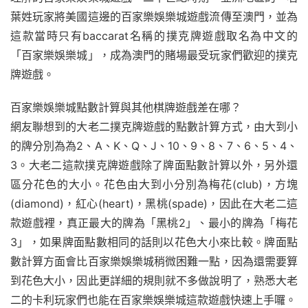
葉姓玩家將美國這邊的百家樂娛樂城遊戲流傳至澳門，並為
這款當時只有baccarat名稱的撲克牌遊戲取名為中文的
「百家樂娛樂城」，成為澳門的賭場最受玩家們歡迎的撲克
牌遊戲。
百家樂娛樂城點數計算與其他棋牌遊戲差在哪？
網友聯想到的大老二撲克牌遊戲的點數計算方式，由大到小
的牌分別為為2、A、K、Q、J、10、9、8、7、6、5、4、
3。大老二這款撲克牌遊戲除了牌面點數計算以外，另外還
區分花色的大小。花色由大到小分別為梅花(club)，方塊
(diamond)，紅心(heart)，黑桃(spade)，因此在大老二這
款遊戲裡，真正最大的牌為「黑桃2」、最小的牌為「梅花
3」，如果牌面點數相同的話則以花色大小來比較。牌面點
數計算方面會比百家樂娛樂城稍微困難一點，因為還需要算
到花色大小，因此更詳細的規則就不多做說明了，熟悉大老
二的卡利玩家們也能在百家樂娛樂城這款遊戲快速上手囉。