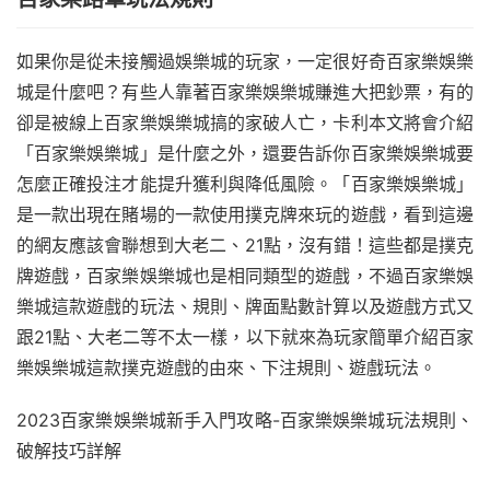
如果你是從未接觸過娛樂城的玩家，一定很好奇百家樂娛樂
城是什麼吧？有些人靠著百家樂娛樂城賺進大把鈔票，有的
卻是被線上百家樂娛樂城搞的家破人亡，卡利本文將會介紹
「百家樂娛樂城」是什麼之外，還要告訴你百家樂娛樂城要
怎麼正確投注才能提升獲利與降低風險。「百家樂娛樂城」
是一款出現在賭場的一款使用撲克牌來玩的遊戲，看到這邊
的網友應該會聯想到大老二、21點，沒有錯！這些都是撲克
牌遊戲，百家樂娛樂城也是相同類型的遊戲，不過百家樂娛
樂城這款遊戲的玩法、規則、牌面點數計算以及遊戲方式又
跟21點、大老二等不太一樣，以下就來為玩家簡單介紹百家
樂娛樂城這款撲克遊戲的由來、下注規則、遊戲玩法。
2023百家樂娛樂城新手入門攻略-百家樂娛樂城玩法規則、
破解技巧詳解