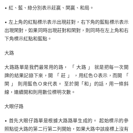
• 紅、藍、綠分別表示莊贏、閑贏、和局。
• 左上角的紅點標示表示出現莊對，右下角的藍點標示表示
出現閑對，如果同時出現莊對和閑對，則同時在左上角和右
下角標示紅點和藍點。
大路
大路路單是我們最常用的路， 「 大路 」 就是把每一次開
牌的結果記錄下來，開 「 莊 」 ，用紅色Ｏ表示，而開 「 
閑 」 則用藍色Ｏ來代表。 至於開「和」的話，用一條斜
線，連續開和則用數位標明次數。
大眼仔路
• 首先大眼仔路單是根據大路路單生成的。 起始標示的參
照點從大路的第二行第二列開始，如果大路中該座標上沒有