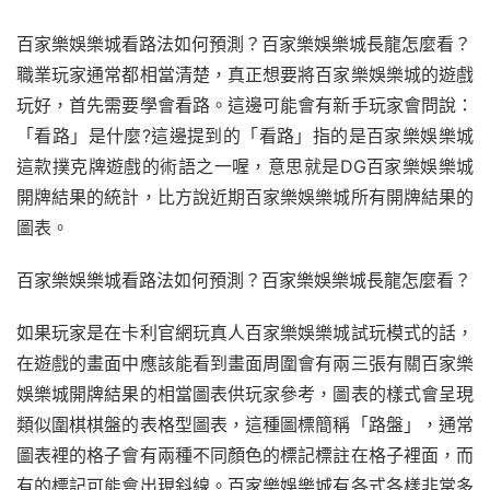
百家樂娛樂城看路法如何預測？百家樂娛樂城長龍怎麼看？
職業玩家通常都相當清楚，真正想要將百家樂娛樂城的遊戲
玩好，首先需要學會看路。這邊可能會有新手玩家會問說：
「看路」是什麼?這邊提到的「看路」指的是百家樂娛樂城
這款撲克牌遊戲的術語之一喔，意思就是DG百家樂娛樂城
開牌結果的統計，比方說近期百家樂娛樂城所有開牌結果的
圖表。
百家樂娛樂城看路法如何預測？百家樂娛樂城長龍怎麼看？
如果玩家是在卡利官網玩真人百家樂娛樂城試玩模式的話，
在遊戲的畫面中應該能看到畫面周圍會有兩三張有關百家樂
娛樂城開牌結果的相當圖表供玩家參考，圖表的樣式會呈現
類似圍棋棋盤的表格型圖表，這種圖標簡稱「路盤」，通常
圖表裡的格子會有兩種不同顏色的標記標註在格子裡面，而
有的標記可能會出現斜線。百家樂娛樂城有各式各樣非常多