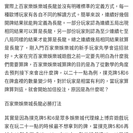
實際上百家樂娛樂城長龍並沒有明確標準的定義方式，每一
種歐博玩家有各自不同的解讀方式。簡單來說，連續好幾個
開牌結果就能夠定義為長龍。一部分玩家認為連續五局出現
相同結果可以算是長龍，另一部份玩家則認為至少連續七至
八局同樣的結果才能算是長龍。總之連續幾局相同結果就算
是長龍了，剛入門百家樂娛樂城的新手玩家先學會這招就
好。大家在完百家樂娛樂城遊戲之前一定要先明白為什麼我
們需要算牌，百家樂娛樂城算牌的目的是為了從數學的角度
去預判接下來會出什麼牌，以二十一點為例，撲克牌5和6
在牌盒裡的數量變少時，對於玩家是相當有利的，當玩家算
牌算到這，就會開始加倍投注，原因是為什麼呢？
百家樂娛樂城長龍必勝打法
其實是因為撲克牌5和6是眾多娛樂城代理線上博弈遊戲玩
家在玩二十一點的時候最不想拿到的牌，當撲克牌5和6再