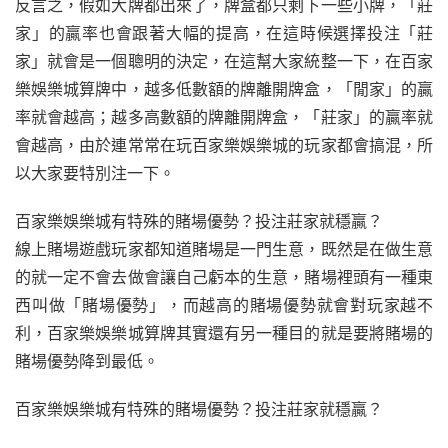
反言之，假如大牌都出來了，牌盒都只剩下一些小牌，「莊
家」的贏率也會跟著大幅的提高，在這時候選擇投注「莊
家」就會是一個聰明的決定，在這幫大家統整一下，在百家
樂娛樂城算牌中，越多低數額的牌離開牌盒，「閒家」的贏
率就會越高；越多高數額的牌離開牌盒，「莊家」的贏率就
會越高，由於連常常在玩百家樂娛樂城的玩家都會搞混，所
以大家要特別注一下。
百家樂娛樂城有特殊的賭場優勢？投注莊家就穩贏？
線上賭場遊戲玩家都知道賭場是一門生意，既然是在做生意
的就一定不會去做會讓自己虧本的生意，賭場裡頭有一種東
西叫做「賭場優勢」，而越高的賭場優勢就會對玩家越不
利，百家樂娛樂城算牌其實還有另一種目的就是要將賭場的
賭場優勢降到最低。
百家樂娛樂城有特殊的賭場優勢？投注莊家就穩贏？