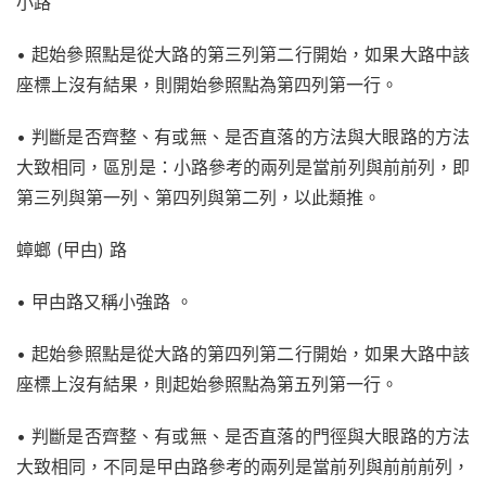
小路
• 起始參照點是從大路的第三列第二行開始，如果大路中該
座標上沒有結果，則開始參照點為第四列第一行。
• 判斷是否齊整、有或無、是否直落的方法與大眼路的方法
大致相同，區別是：小路參考的兩列是當前列與前前列，即
第三列與第一列、第四列與第二列，以此類推。
蟑螂 (曱甴) 路
• 曱甴路又稱小強路 。
• 起始參照點是從大路的第四列第二行開始，如果大路中該
座標上沒有結果，則起始參照點為第五列第一行。
• 判斷是否齊整、有或無、是否直落的門徑與大眼路的方法
大致相同，不同是曱甴路參考的兩列是當前列與前前前列，