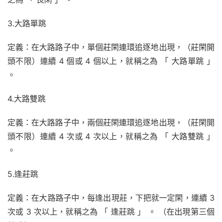
3.大路單跳
定義：在大路路子中，單個莊閑連環追逐地出現，（莊閑開
頭不限）連續 4 個或 4 個以上，就稱之為 「 大路單跳 」 
。
4.大路雙跳
定義：在大路路子中，兩個莊閑連環追逐地出現，（莊閑開
頭不限）連續 4 次或 4 次以上，就稱之為 「 大路雙跳 」 
。
5.逢莊跳
定義：在大路路子中，每逢出現莊，下把就一定閑，連續 3 
次或 3 次以上，就稱之為 「 逢莊跳 」 。 （在出現第三個